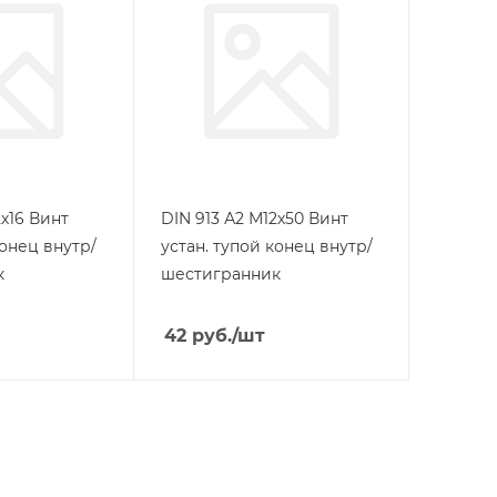
2х16 Винт
DIN 913 А2 М12х50 Винт
конец внутр/
устан. тупой конец внутр/
к
шестигранник
42
руб.
/шт