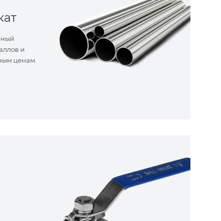
кат
нный
аллов и
ным ценам.