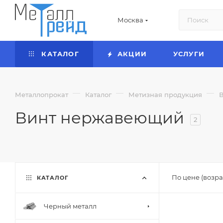
Москва
КАТАЛОГ
АКЦИИ
УСЛУГИ
—
—
—
Металлопрокат
Каталог
Метизная продукция
Винт нержавеющий
2
По цене (возра
КАТАЛОГ
Черный металл