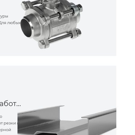
туры
 Для любых
Металлообработка
о
т резки и
ерной