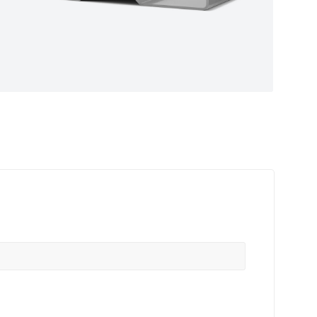
ные
ем самые