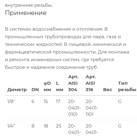
внутренние резьбы.
Применение
В системах водоснабжения и отопления. В
промышленных трубопроводах для пара, газа и
технических жидкостей. В пищевой, химической и
фармацевтической промышленности. Для монтажа
и ремонта инженерных систем, где требуется
быстрое и надежное соединение труб.
Арт.
Арт.
φD
L
AISI
AISI
Тип
Диметр
DN
мм
мм
304
316
Вес
резьбы
1/8"
6
15
17
20-
20-
G
0401-
0401-
0101
1101
1/4"
8
18
25
20-
20-
G
0401-
0401-