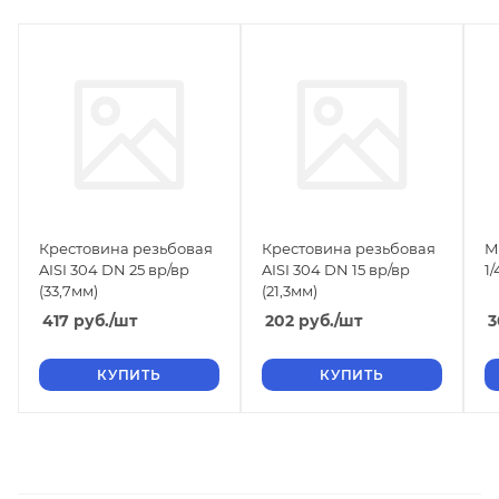
Крестовина резьбовая
Крестовина резьбовая
М
AISI 304 DN 25 вр/вр
AISI 304 DN 15 вр/вр
1/
(33,7мм)
(21,3мм)
417
руб.
/шт
202
руб.
/шт
3
КУПИТЬ
КУПИТЬ