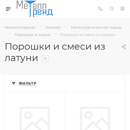
—
—
Металлопрокат
Каталог
Металлургическое сырье
—
—
Порошки и смеси
Порошки и смеси из латуни
Порошки и смеси из
латуни
11
ФИЛЬТР