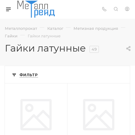
—
—
—
Металлопрокат
Каталог
Метизная продукция
—
Гайки
Гайки латунные
Гайки латунные
49
ФИЛЬТР