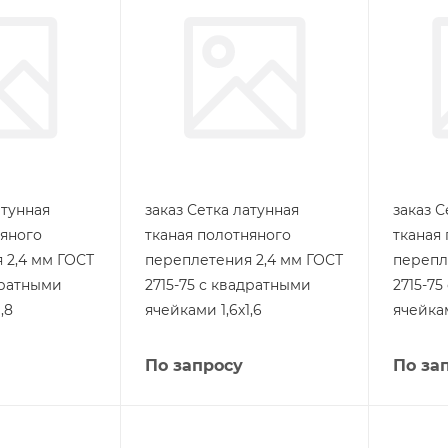
атунная
заказ Сетка латунная
заказ С
няного
тканая полотняного
тканая
 2,4 мм ГОСТ
переплетения 2,4 мм ГОСТ
перепл
дратными
2715-75 с квадратными
2715-7
,8
ячейками 1,6х1,6
ячейкам
По запросу
По за