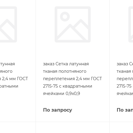
атунная
заказ Сетка латунная
заказ С
няного
тканая полотняного
тканая
 2,4 мм ГОСТ
переплетения 2,4 мм ГОСТ
перепл
дратными
2715-75 с квадратными
2715-7
ячейками 0,9х0,9
ячейкам
По запросу
По за