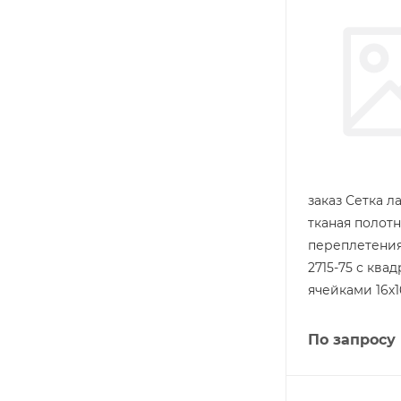
заказ Сетка л
тканая полот
переплетения
2715-75 с ква
ячейками 16х1
По запросу