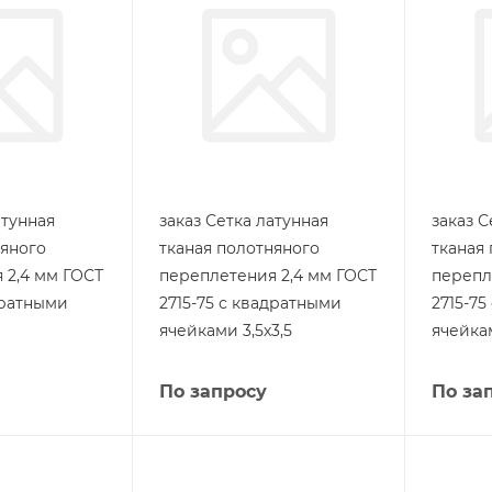
атунная
заказ Сетка латунная
заказ С
няного
тканая полотняного
тканая
 2,4 мм ГОСТ
переплетения 2,4 мм ГОСТ
перепл
дратными
2715-75 с квадратными
2715-7
ячейками 3,5х3,5
ячейка
По запросу
По за