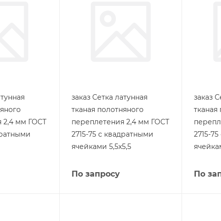
атунная
заказ Сетка латунная
заказ С
няного
тканая полотняного
тканая
 2,4 мм ГОСТ
переплетения 2,4 мм ГОСТ
перепл
дратными
2715-75 с квадратными
2715-7
ячейками 5,5х5,5
ячейка
По запросу
По за