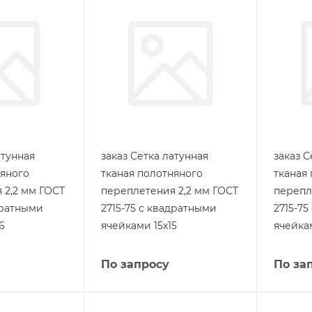
атунная
заказ Сетка латунная
заказ С
няного
тканая полотняного
тканая
 2,2 мм ГОСТ
переплетения 2,2 мм ГОСТ
перепл
дратными
2715-75 с квадратными
2715-7
6
ячейками 15х15
ячейка
По запросу
По за