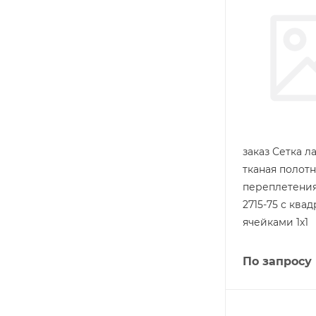
заказ Сетка л
тканая полот
переплетения
2715-75 с ква
ячейками 1х1
По запросу