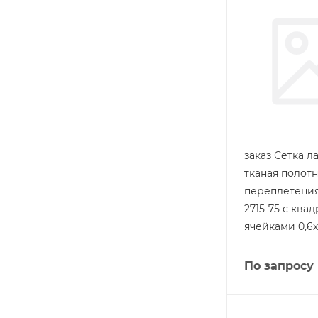
заказ Сетка л
тканая полот
переплетения
2715-75 с ква
ячейками 0,6х
По запросу