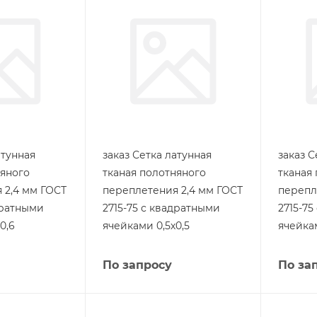
атунная
заказ Сетка латунная
заказ С
няного
тканая полотняного
тканая
 2,4 мм ГОСТ
переплетения 2,4 мм ГОСТ
перепл
дратными
2715-75 с квадратными
2715-7
0,6
ячейками 0,5х0,5
ячейкам
По запросу
По за