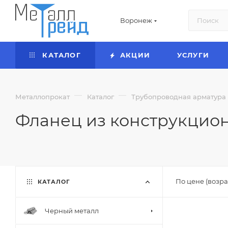
Воронеж
КАТАЛОГ
АКЦИИ
УСЛУГИ
—
—
Металлопрокат
Каталог
Трубопроводная арматура
Фланец из конструкцио
По цене (возра
КАТАЛОГ
Черный металл