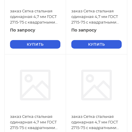
заказ Сетка стальная
заказ Сетка стальная
одинарная 4,7 мм ГОСТ
одинарная 4,7 мм ГОСТ
2715-75 с квадратными
2715-75 с квадратными
ячейками 18х18 мм
ячейками 16х16 мм
По запросу
По запросу
КУПИТЬ
КУПИТЬ
заказ Сетка стальная
заказ Сетка стальная
одинарная 4,7 мм ГОСТ
одинарная 4,7 мм ГОСТ
2715-75 с квадратными
2715-75 с квадратными