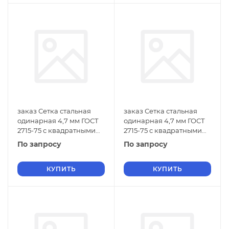
заказ Сетка стальная
заказ Сетка стальная
одинарная 4,7 мм ГОСТ
одинарная 4,7 мм ГОСТ
2715-75 с квадратными
2715-75 с квадратными
ячейками 26х26 мм
ячейками 24х24 мм
По запросу
По запросу
КУПИТЬ
КУПИТЬ