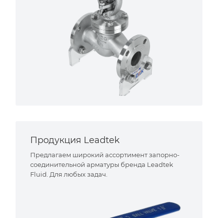
Продукция Leadtek
Предлагаем широкий ассортимент запорно-
соединительной арматуры бренда Leadtek
Fluid. Для любых задач.