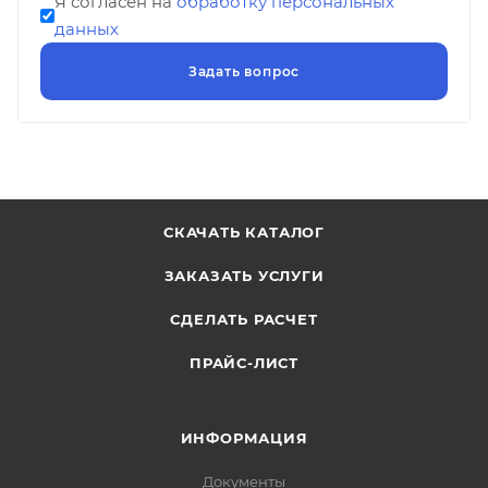
Я согласен на
обработку персональных
данных
СКАЧАТЬ КАТАЛОГ
ЗАКАЗАТЬ УСЛУГИ
СДЕЛАТЬ РАСЧЕТ
ПРАЙС-ЛИСТ
ИНФОРМАЦИЯ
Документы