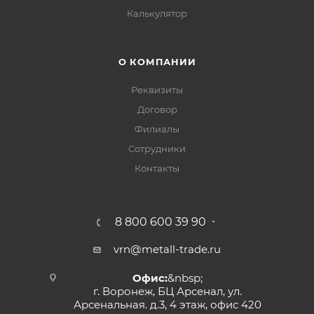
Калькулятор
О КОМПАНИИ
Реквизиты
Договор
Филиалы
Сотрудники
Контакты
8 800 600 39 90
vrn@metall-trade.ru
Офис:
&nbsp;
г. Воронеж, БЦ Арсенал, ул.
Арсенальная. д.3, 4 этаж, офис 420