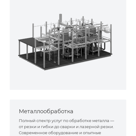
Металлообработка
Полный спектр услуг по обработке металла —
от резки и гибки до сварки и лазерной резки.
Современное оборудование и опытные