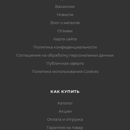
Вакансии
Новости
Блог о металле
Отзывы
Карта сайта
Политика конфиденциальности
Соглашение на обработку персональных данных
Публичная оферта
Политика использования Cookies
КАК КУПИТЬ
Каталог
Акции
Оплата и отгрузка
Гарантия на товар