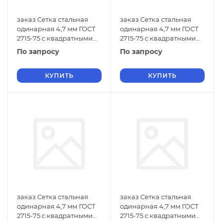
заказ Сетка стальная
заказ Сетка стальная
одинарная 4,7 мм ГОСТ
одинарная 4,7 мм ГОСТ
2715-75 с квадратными
2715-75 с квадратными
ячейками 50х50 мм
ячейками 45х45 мм
По запросу
По запросу
КУПИТЬ
КУПИТЬ
заказ Сетка стальная
заказ Сетка стальная
одинарная 4,7 мм ГОСТ
одинарная 4,7 мм ГОСТ
2715-75 с квадратными
2715-75 с квадратными