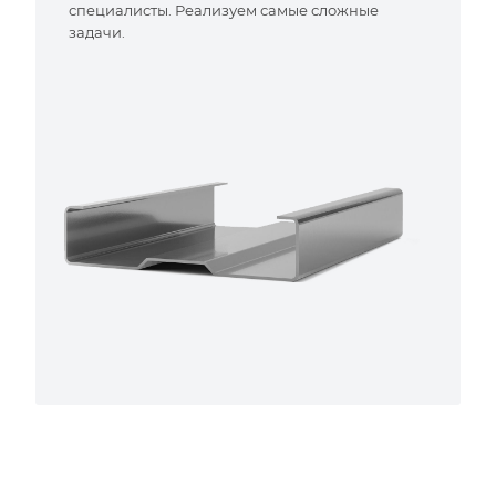
специалисты. Реализуем самые сложные
задачи.