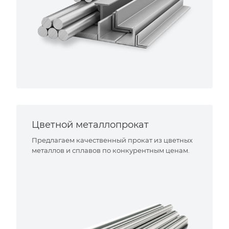
Цветной металлопрокат
Предлагаем качественный прокат из цветных
металлов и сплавов по конкурентным ценам.