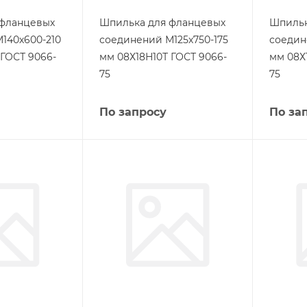
 фланцевых
Шпилька для фланцевых
Шпильк
140х600-210
соединений М125х750-175
соедин
 ГОСТ 9066-
мм 08Х18Н10Т ГОСТ 9066-
мм 08Х
75
75
По запросу
По за