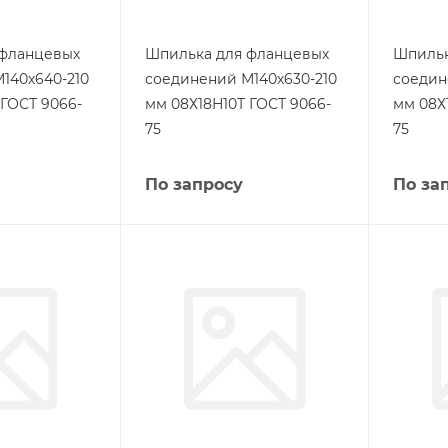
 фланцевых
Шпилька для фланцевых
Шпильк
140х640-210
соединений М140х630-210
соедин
 ГОСТ 9066-
мм 08Х18Н10Т ГОСТ 9066-
мм 08Х
75
75
По запросу
По за