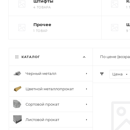
Штифты
К
4 ТОВАРА
1
Прочее
Ш
1 ТОВАР
9
По цене (возра
КАТАЛОГ
Черный металл
Цена
Цветной металлопрокат
Сортовой прокат
Листовой прокат