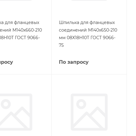
а для фланцевых
Шпилька для фланцевых
ений М140х660-210
соединений М140х650-210
18Н10Т ГОСТ 9066-
мм 08Х18Н10Т ГОСТ 9066-
75
просу
По запросу