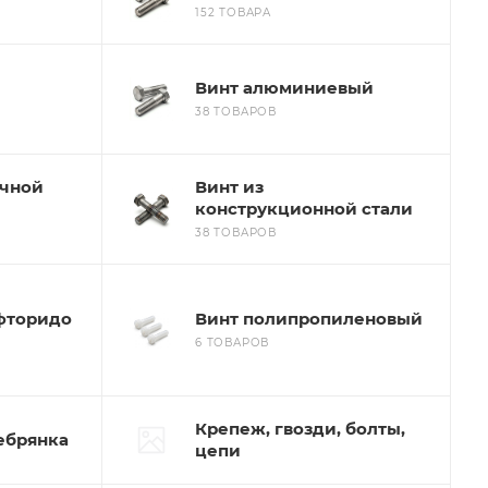
152 ТОВАРА
Винт алюминиевый
38 ТОВАРОВ
очной
Винт из
конструкционной стали
38 ТОВАРОВ
фторидо
Винт полипропиленовый
6 ТОВАРОВ
Крепеж, гвозди, болты,
ебрянка
цепи