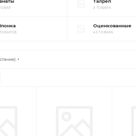
анаты
Талреп
 ТОВАР
3 ТОВАРА
понка
Оцинкованные
 ТОВАРОВ
43 ТОВАРА
стание)