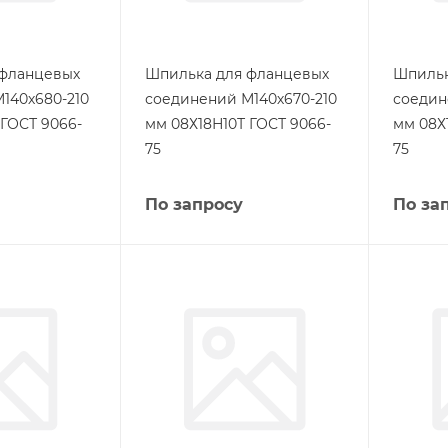
 фланцевых
Шпилька для фланцевых
Шпильк
140х680-210
соединений М140х670-210
соедин
 ГОСТ 9066-
мм 08Х18Н10Т ГОСТ 9066-
мм 08Х
75
75
По запросу
По за