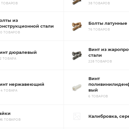
6 ТОВАРОВ
38 ТОВАРОВ
олты из
Болты латунные
онструкционной стали
76 ТОВАРОВ
50 ТОВАРОВ
Винт из жаропр
инт дюралевый
стали
52 ТОВАРА
228 ТОВАРОВ
Винт
инт нержавеющий
поливинилиден
вый
04 ТОВАРА
6 ТОВАРОВ
айки
Калибровка, сер
196 ТОВАРОВ