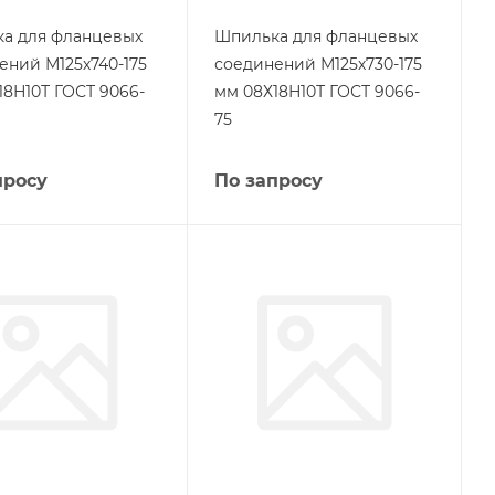
а для фланцевых
Шпилька для фланцевых
ений М125х740-175
соединений М125х730-175
18Н10Т ГОСТ 9066-
мм 08Х18Н10Т ГОСТ 9066-
75
просу
По запросу