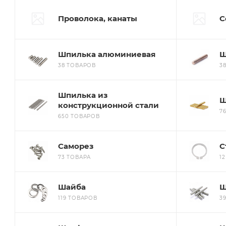
Проволока, канаты
С
Шпилька алюминиевая
Ш
38 ТОВАРОВ
3
Шпилька из
Ш
конструкционной стали
7
650 ТОВАРОВ
Саморез
С
73 ТОВАРА
1
Шайба
Ш
119 ТОВАРОВ
3