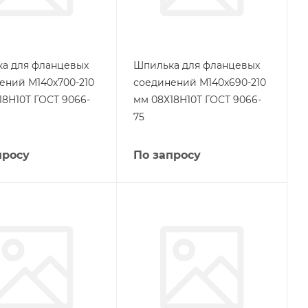
а для фланцевых
Шпилька для фланцевых
ений М140х700-210
соединений М140х690-210
18Н10Т ГОСТ 9066-
мм 08Х18Н10Т ГОСТ 9066-
75
просу
По запросу