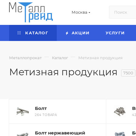
Москва
КАТАЛОГ
АКЦИИ
УСЛУГИ
—
—
Металлопрокат
Каталог
Метизная продукция
Метизная продукция
7500
Болт
В
264 ТОВАРА
4
Болт нержавеющий
Б