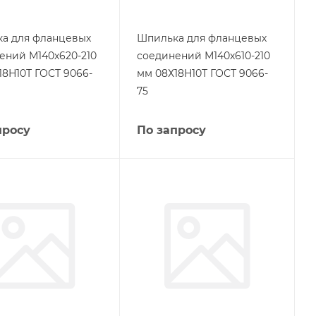
а для фланцевых
Шпилька для фланцевых
ений М140х620-210
соединений М140х610-210
18Н10Т ГОСТ 9066-
мм 08Х18Н10Т ГОСТ 9066-
75
просу
По запросу