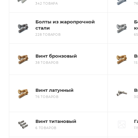
342 ТОВАРА
7
Болты из жаропрочной
Б
стали
к
228 ТОВАРОВ
6
Винт бронзовый
В
38 ТОВАРОВ
1
Винт латунный
В
76 ТОВАРОВ
3
Винт титановый
Г
6 ТОВАРОВ
1