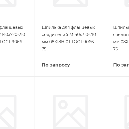
 фланцевых
Шпилька для фланцевых
Шпильк
140х720-210
соединений М140х710-210
соедин
 ГОСТ 9066-
мм 08Х18Н10Т ГОСТ 9066-
мм 08Х
75
75
По запросу
По за