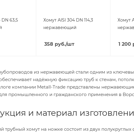
4 DN 63,5
Хомут AISI 304 DN 114,3
Хомут A
й
нержавеющий
нержа
358
руб.
/шт
1 200
трубопроводов из нержавеющей стали одним из ключевых
 обеспечивает надёжную фиксацию труб к стенам, потол
талоге компании Metall-Trade представлены нержавеющи
для промышленного и гражданского применения в Вор
укция и материал изготовлен
трубный хомут на ножке состоит из двух полукруглых с