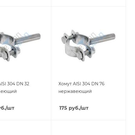
ISI 304 DN 32
Хомут AISI 304 DN 76
веющий
нержавеющий
б.
/шт
175
руб.
/шт