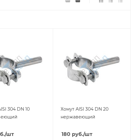
ISI 304 DN 10
Хомут AISI 304 DN 20
веющий
нержавеющий
б.
/шт
180
руб.
/шт