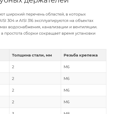
убных держателей
ют широкий перечень областей, в которых
SI 304 и AISI 316 эксплуатируются на объектах
мах водоснабжения, канализации и вентиляции.
 а простота сборки сокращает время установки
Толщина стали, мм
Резьба крепежа
2
M6
2
M6
2
M6
2
M6
3
M8