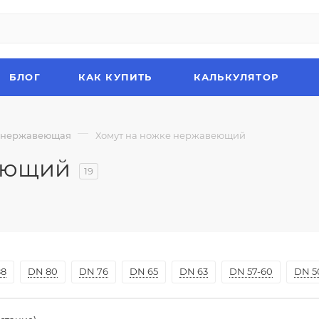
БЛОГ
КАК КУПИТЬ
КАЛЬКУЛЯТОР
—
а нержавеющая
Хомут на ножке нержавеющий
еющий
19
88
DN 80
DN 76
DN 65
DN 63
DN 57-60
DN 5