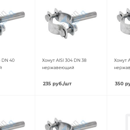
4 DN 40
Хомут AISI 304 DN 38
Хомут A
й
нержавеющий
нержа
235
руб.
/шт
350
ру