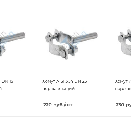
4 DN 15
Хомут AISI 304 DN 25
Хомут A
й
нержавеющий
нержа
220
руб.
/шт
230
ру