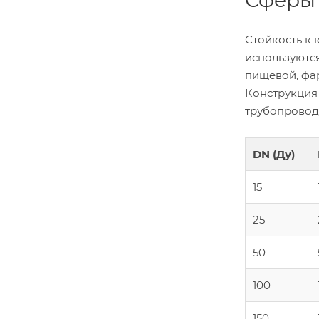
Сферы
Стойкость к
используются
пищевой, фа
Конструкция 
трубопровод
DN (Ду)
15
25
50
100
150