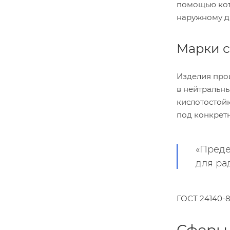
помощью кот
наружному ди
Марки с
Изделия про
в нейтральны
кислотостойк
под конкрет
«Преде
для ра
ГОСТ 24140-80,