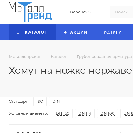
Воронеж
КАТАЛОГ
АКЦИИ
УСЛУГИ
—
—
Металлопрокат
Каталог
Трубопроводная арматур
Хомут на ножке нержав
Стандарт:
ISO
DIN
Условный диаметр:
DN 150
DN 114
DN 100
DN 