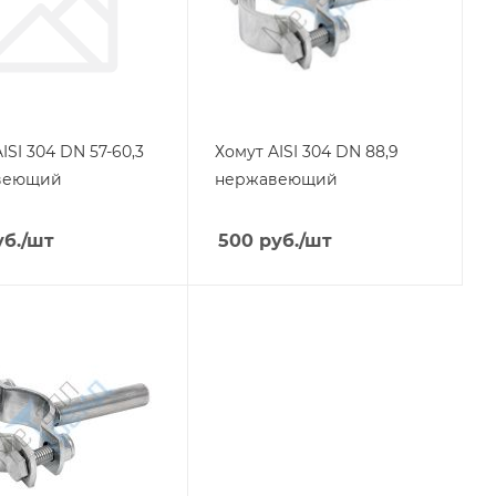
ISI 304 DN 57-60,3
Хомут AISI 304 DN 88,9
веющий
нержавеющий
б.
/шт
500
руб.
/шт