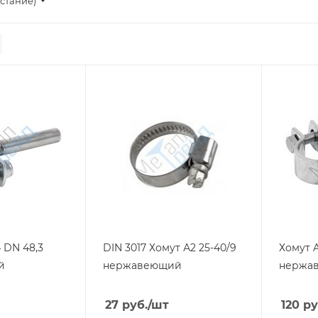
стание)
4 DN 48,3
DIN 3017 Хомут А2 25-40/9
Хомут A
й
нержавеющий
нержа
27
руб.
/шт
120
ру