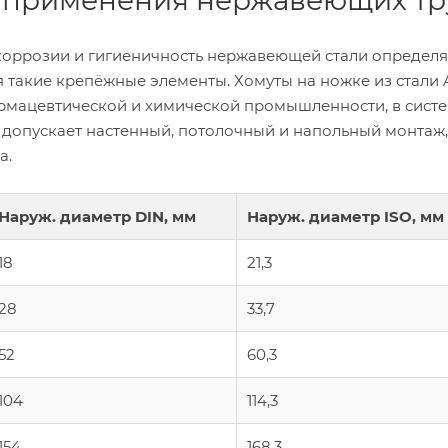
 применения нержавеющих тр
 коррозии и гигиеничность нержавеющей стали определя
 такие крепёжные элементы. Хомуты на ножке из стали AI
рмацевтической и химической промышленности, в систе
допускает настенный, потолочный и напольный монтаж,
а.
Наруж. диаметр DIN, мм
Наруж. диаметр ISO, мм
18
21,3
28
33,7
52
60,3
104
114,3
154
168,3