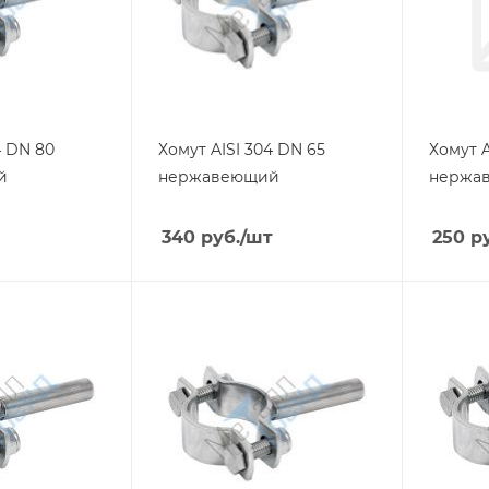
4 DN 80
Хомут AISI 304 DN 65
Хомут A
й
нержавеющий
нержа
340
руб.
/шт
250
ру