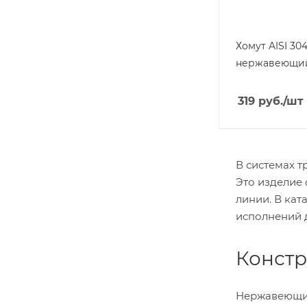
Хомут AISI 30
нержавеющи
319
руб.
/шт
В системах 
Это изделие
линии. В ка
исполнений 
Констр
Нержавеющий 