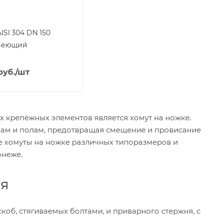
ISI 304 DN 150
веющий
руб.
/шт
 крепёжных элементов является хомут на ножке.
кам и полам, предотвращая смещение и провисание
е хомуты на ножке различных типоразмеров и
онеже.
ия
коб, стягиваемых болтами, и приварного стержня, с