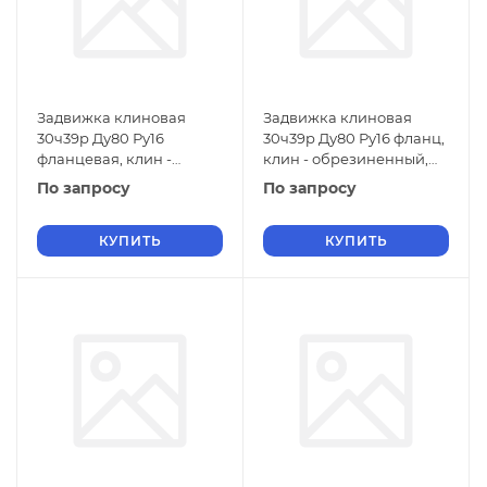
Задвижка клиновая
Задвижка клиновая
30ч39р Ду80 Ру16
30ч39р Ду80 Ру16 фланц,
фланцевая, клин -
клин - обрезиненный,
обрезиненный,
шпиндель -
По запросу
По запросу
шпиндель -
невыдвижной,чугун,EPDM,
невыдвижной, корпус -
с
КУПИТЬ
КУПИТЬ