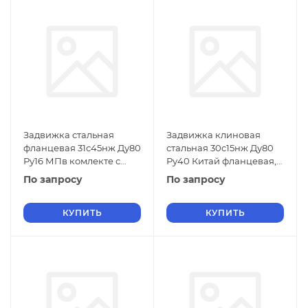
Задвижка стальная
Задвижка клиновая
фланцевая 31с45нж Ду80
стальная 30с15нж Ду80
Ру16 МПв комлекте с
Ру40 Китай фланцевая,
ответными фланцами
со штурвалом и
По запросу
По запросу
выдвижным штоком
КУПИТЬ
КУПИТЬ