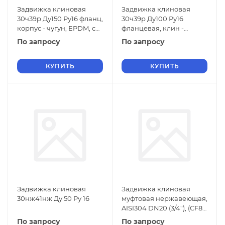
Задвижка клиновая
Задвижка клиновая
30ч39р Ду150 Ру16 фланц,
30ч39р Ду100 Ру16
корпус - чугун, EPDM, с
фланцевая, клин -
гайкой Тмакс 80С, со
обрезиненный,
По запросу
По запросу
штурвалом,
шпиндель -
невыдвижной, корпус -
КУПИТЬ
КУПИТЬ
Задвижка клиновая
Задвижка клиновая
30нж41нж Ду 50 Ру 16
муфтовая нержавеющая,
AISI304 DN20 (3/4"), (CF8),
PN14, NK-ZKm20/4
По запросу
По запросу