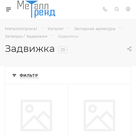
—
—
—
Металлопрокат
Каталог
Запорная арматура
—
Затворы / Задвижки
Задвижка
Задвижка
25
ФИЛЬТР