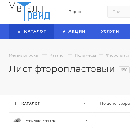
Воронеж
КАТАЛОГ
АКЦИИ
УСЛУГИ
—
—
—
Металлопрокат
Каталог
Полимеры
Фторопласт
Лист фторопластовый
650
По цене (возра
КАТАЛОГ
Черный металл