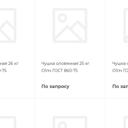
ная 26 кг
Чушка оловянная 25 кг
Чушка 
-75
О1пч ГОСТ 860-75
О1пч Г
По запросу
По за