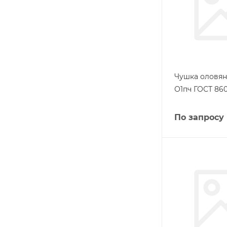
Чушка оловянн
О1пч ГОСТ 860
По запросу