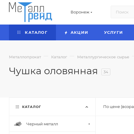
Воронеж
КАТАЛОГ
АКЦИИ
УСЛУГИ
—
—
Металлопрокат
Каталог
Металлургическое сырье
Чушка оловянная
34
По цене (возра
КАТАЛОГ
Черный металл