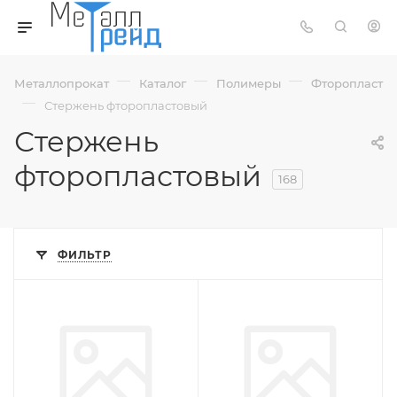
—
—
—
Металлопрокат
Каталог
Полимеры
Фторопласт
—
Стержень фторопластовый
Стержень
фторопластовый
168
ФИЛЬТР