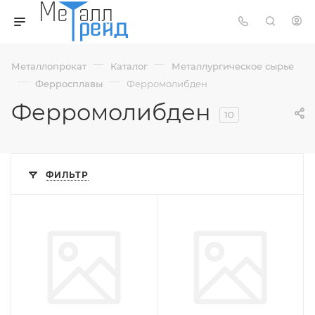
—
—
Металлопрокат
Каталог
Металлургическое сырье
—
—
Ферросплавы
Ферромолибден
Ферромолибден
10
ФИЛЬТР