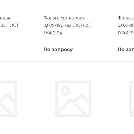
овая
Фольга свинцовая
Фольга
С1С ГОСТ
0,025х190 мм С1С ГОСТ
0,025х1
17066-94
17066-
По запросу
По за