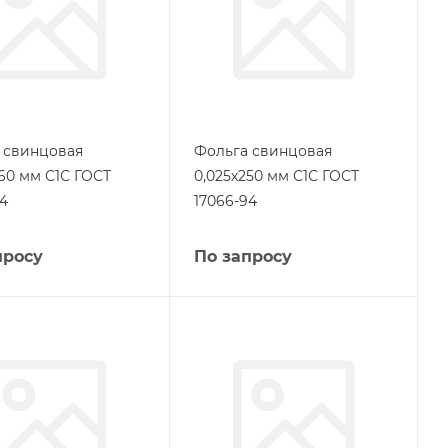
 свинцовая
Фольга свинцовая
260 мм С1С ГОСТ
0,025х250 мм С1С ГОСТ
94
17066-94
просу
По запросу