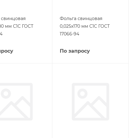
 свинцовая
Фольга свинцовая
80 мм С1С ГОСТ
0,025х170 мм С1С ГОСТ
94
17066-94
просу
По запросу