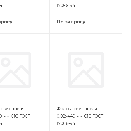
94
17066-94
просу
По запросу
 свинцовая
Фольга свинцовая
50 мм С1С ГОСТ
0,02х440 мм С1С ГОСТ
94
17066-94