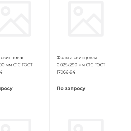
 свинцовая
Фольга свинцовая
300 мм С1С ГОСТ
0,025х290 мм С1С ГОСТ
94
17066-94
просу
По запросу