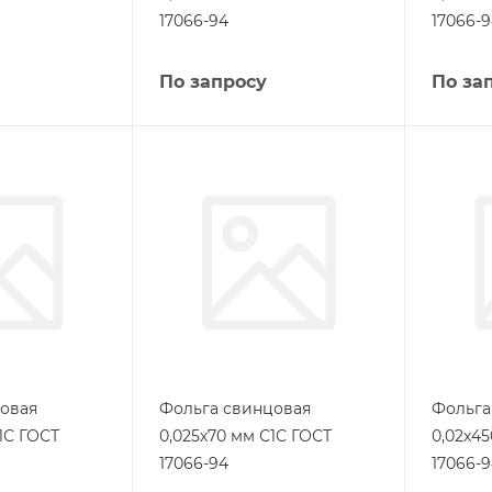
17066-94
17066-
По запросу
По за
овая
Фольга свинцовая
Фольга
1С ГОСТ
0,025х70 мм С1С ГОСТ
0,02х4
17066-94
17066-