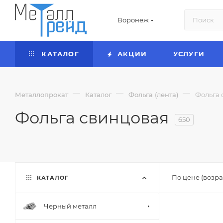
Воронеж
КАТАЛОГ
АКЦИИ
УСЛУГИ
—
—
—
Металлопрокат
Каталог
Фольга (лента)
Фольга 
Фольга свинцовая
650
По цене (возра
КАТАЛОГ
Черный металл