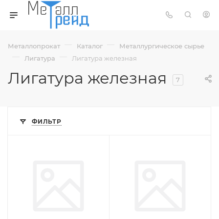
—
—
Металлопрокат
Каталог
Металлургическое сырье
—
—
Лигатура
Лигатура железная
Лигатура железная
7
ФИЛЬТР