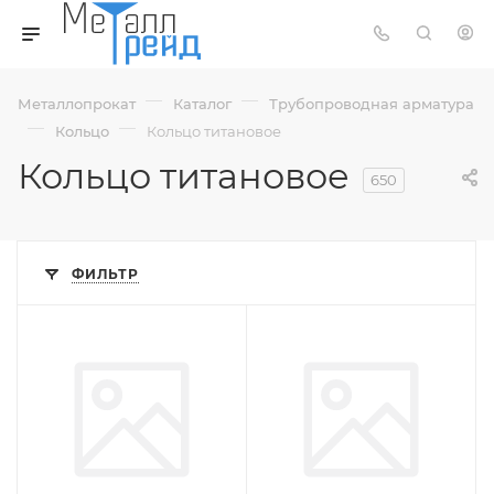
—
—
Металлопрокат
Каталог
Трубопроводная арматура
—
—
Кольцо
Кольцо титановое
Кольцо титановое
650
ФИЛЬТР