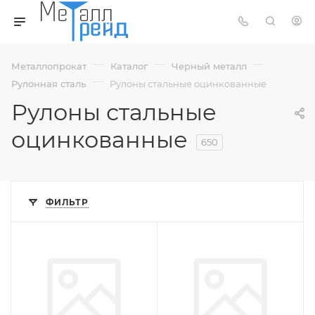
—
—
—
Металлопрокат
Каталог
Черный металл
—
Рулонная сталь
Рулоны стальные оцинкованные
Рулоны стальные
оцинкованные
650
ФИЛЬТР