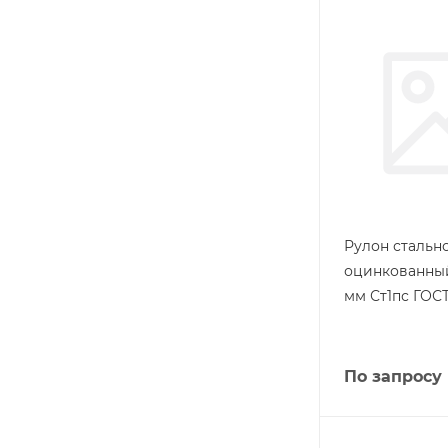
Рулон стальн
оцинкованный
мм Ст1пс ГОСТ
По запросу