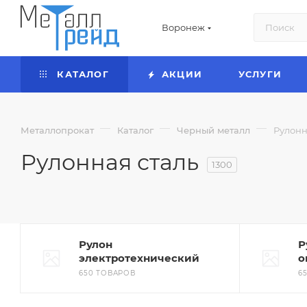
Воронеж
КАТАЛОГ
АКЦИИ
УСЛУГИ
—
—
—
Металлопрокат
Каталог
Черный металл
Рулонн
Рулонная сталь
1300
Рулон
Р
электротехнический
о
650 ТОВАРОВ
6