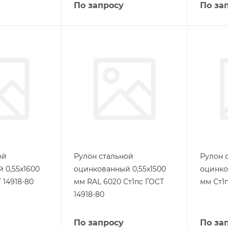
По запросу
По за
ой
Рулон стальной
Рулон 
 0,55х1600
оцинкованный 0,55х1500
оцинко
 14918-80
мм RAL 6020 Ст1пс ГОСТ
мм Ст1п
14918-80
По запросу
По за