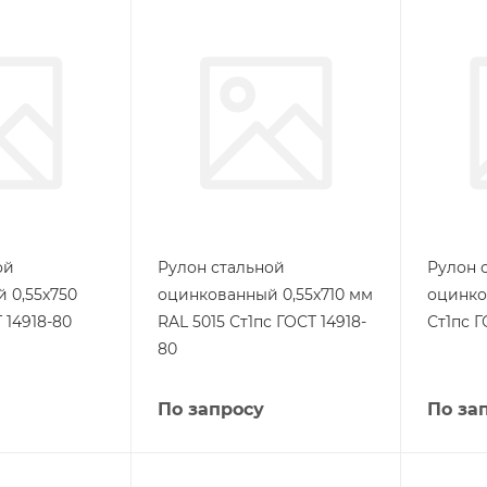
ой
Рулон стальной
Рулон 
 0,55х750
оцинкованный 0,55х710 мм
оцинко
 14918-80
RAL 5015 Ст1пс ГОСТ 14918-
Ст1пс Г
80
По запросу
По за