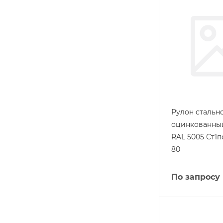
Рулон стальн
оцинкованный
RAL 5005 Ст1п
80
По запросу