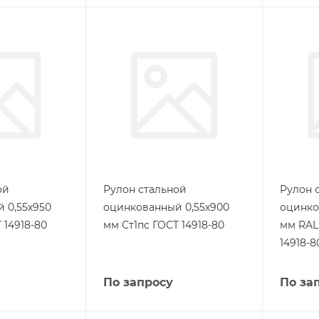
ой
Рулон стальной
Рулон 
 0,55х950
оцинкованный 0,55х900
оцинко
 14918-80
мм Ст1пс ГОСТ 14918-80
мм RAL 
14918-8
По запросу
По за