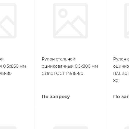
ой
Рулон стальной
Рулон 
 0,5х850 мм
оцинкованный 0,5х800 мм
оцинко
918-80
Ст1пс ГОСТ 14918-80
RAL 301
80
По запросу
По за