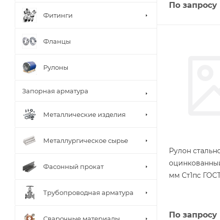
По запросу
Фитинги
Фланцы
Рулоны
Запорная арматура
Металлические изделия
Металлургическое сырье
Рулон стальн
оцинкованный
Фасонный прокат
мм Ст1пс ГОСТ
Трубопроводная арматура
По запросу
Сварочные материалы