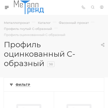
—
—
—
Металлопрокат
Каталог
Фасонный прокат
—
Профиль гнутый С-образный
Профиль оцинкованный C-образный
Профиль
оцинкованный C-
образный
98
ФИЛЬТР