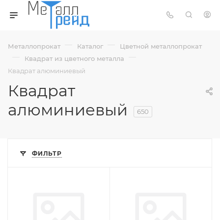
—
—
Металлопрокат
Каталог
Цветной металлопрокат
—
—
Квадрат из цветного металла
Квадрат алюминиевый
Квадрат
алюминиевый
650
ФИЛЬТР