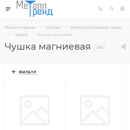
—
—
Металлопрокат
Каталог
Металлургическое сырье
—
—
Чушка
Чушка магниевая
Чушка магниевая
336
ФИЛЬТР