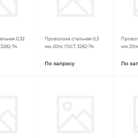
альная 0,32
Проволока стальная 0,3
Провол
3282-74
мм 20пс ГОСТ 3282-74
мм 20п
По запросу
По за