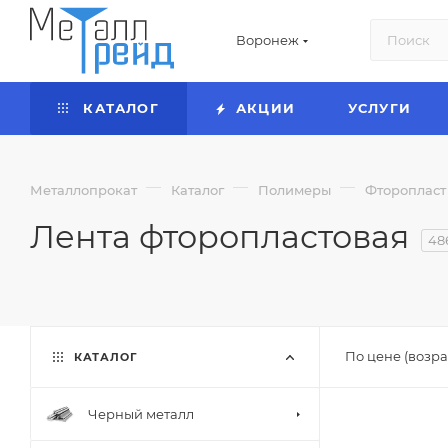
Воронеж
КАТАЛОГ
АКЦИИ
УСЛУГИ
—
—
—
Металлопрокат
Каталог
Полимеры
Фторопласт
Лента фторопластовая
48
По цене (возра
КАТАЛОГ
Черный металл