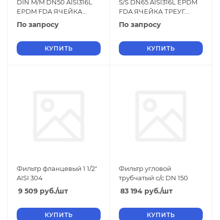
DIN M/M DN50 AISI316L
S/S DN65 AISI316L EPDM
EPDM FDA ЯЧЕЙКА
FDA ЯЧЕЙКА ТРЕУГ.
ПЕРФ. ЛИСТ D. 2 ММ
ПРОФИЛЬ 0,1 ММ
По запросу
По запросу
КУПИТЬ
КУПИТЬ
Фильтр фланцевый 1 1/2"
Фильтр угловой
AISI 304
трубчатый с/с DN 150
9 509
руб.
/шт
83 194
руб.
/шт
КУПИТЬ
КУПИТЬ