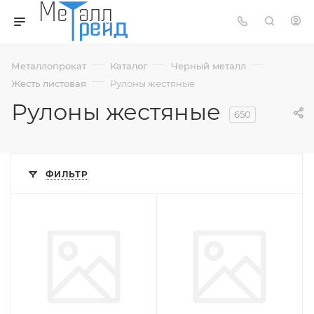
—
—
—
Металлопрокат
Каталог
Черный металл
—
Жесть листовая
Рулоны жестяные
Рулоны жестяные
650
ФИЛЬТР