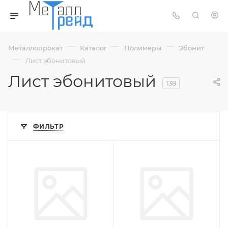
—
—
—
Металлопрокат
Каталог
Полимеры
Эбонит
—
Лист эбонитовый
Лист эбонитовый
138
ФИЛЬТР