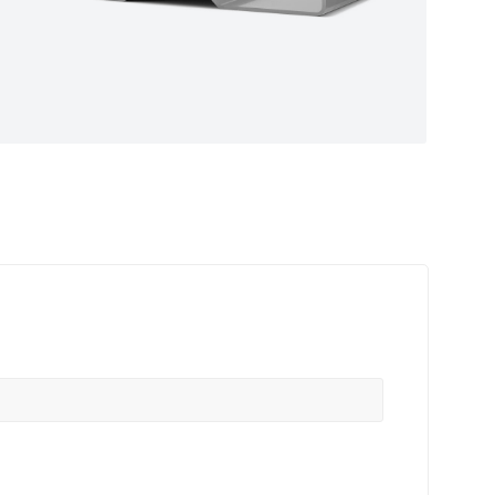
ные
ем самые