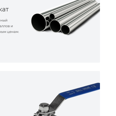
кат
нный
аллов и
ным ценам.