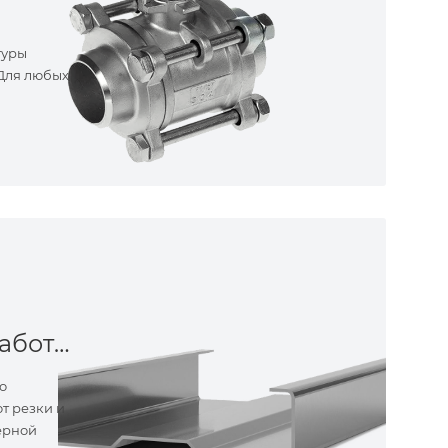
туры
 Для любых
Металлообработка
о
т резки и
ерной