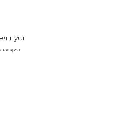
ел пуст
х товаров