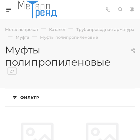
—
—
Металлопрокат
Каталог
Трубопроводная арматура
—
—
Муфта
Муфты полипропиленовые
Муфты
полипропиленовые
27
ФИЛЬТР