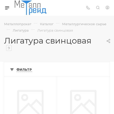
—
—
Металлопрокат
Каталог
Металлургическое сырье
—
—
Лигатура
Лигатура свинцовая
Лигатура свинцовая
9
ФИЛЬТР