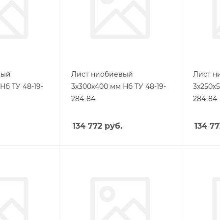
вый
Лист ниобиевый
Лист н
Нб ТУ 48-19-
3х300х400 мм Нб ТУ 48-19-
3х250х5
284-84
284-84
134 772
руб.
134 77