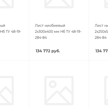
вый
Лист ниобиевый
Лист н
Нб ТУ 48-19-
2х300х400 мм Нб ТУ 48-19-
2х250х5
284-84
284-84
134 772
руб.
134 77