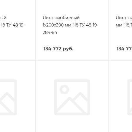
вый
Лист ниобиевый
Лист н
Нб ТУ 48-19-
1х200х300 мм Нб ТУ 48-19-
мм Нб Т
284-84
134 772
руб.
134 77