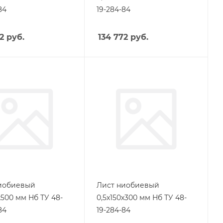
84
19-284-84
2
руб.
134 772
руб.
иобиевый
Лист ниобиевый
х500 мм Нб ТУ 48-
0,5х150х300 мм Нб ТУ 48-
84
19-284-84