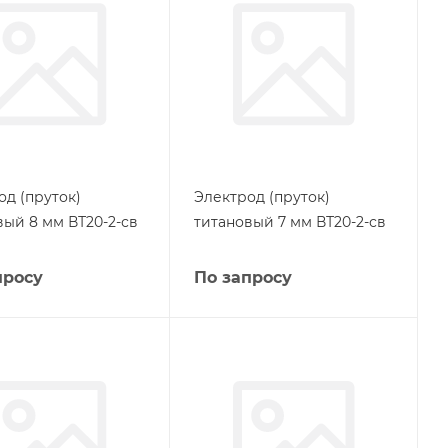
од (пруток)
Электрод (пруток)
вый 8 мм ВТ20-2-св
титановый 7 мм ВТ20-2-св
просу
По запросу