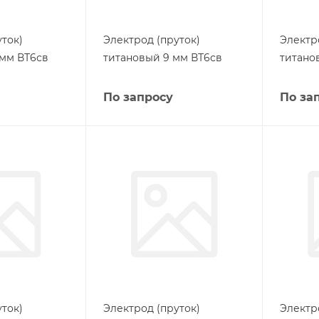
ток)
Электрод (пруток)
Электр
 мм ВТ6св
титановый 9 мм ВТ6св
титано
По запросу
По за
ток)
Электрод (пруток)
Электр