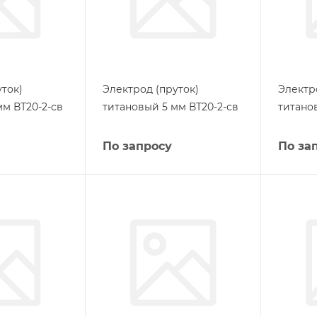
ток)
Электрод (пруток)
Электр
мм ВТ20-2-св
титановый 5 мм ВТ20-2-св
титано
По запросу
По за