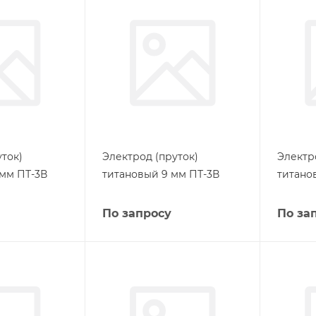
ток)
Электрод (пруток)
Электр
 мм ПТ-3В
титановый 9 мм ПТ-3В
титано
По запросу
По за