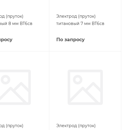
од (пруток)
Электрод (пруток)
вый 8 мм ВТ6св
титановый 7 мм ВТ6св
просу
По запросу
од (пруток)
Электрод (пруток)