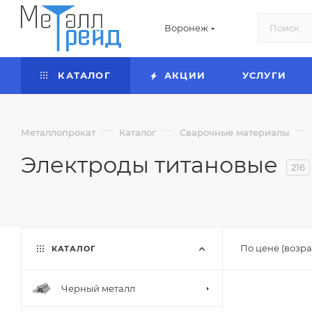
Воронеж
КАТАЛОГ
АКЦИИ
УСЛУГИ
—
—
—
Металлопрокат
Каталог
Сварочные материалы
Электроды титановые
216
По цене (возра
КАТАЛОГ
Черный металл