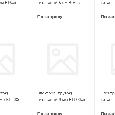
мм ВТ6св
титановый 5 мм ВТ6св
титано
По запросу
По за
ток)
Электрод (пруток)
Электр
мм ВТ1-00св
титановый 9 мм ВТ1-00св
титано
По запросу
По за