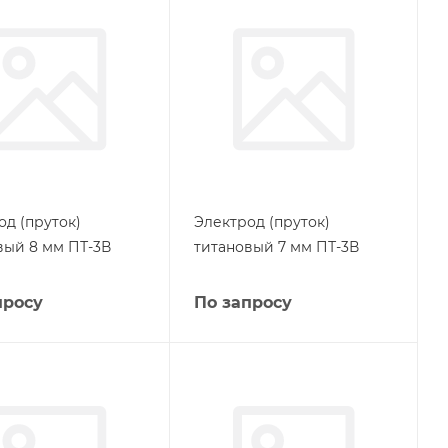
од (пруток)
Электрод (пруток)
вый 8 мм ПТ-3В
титановый 7 мм ПТ-3В
просу
По запросу