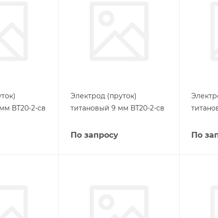
ток)
Электрод (пруток)
Электр
мм ВТ20-2-св
титановый 9 мм ВТ20-2-св
титано
По запросу
По за