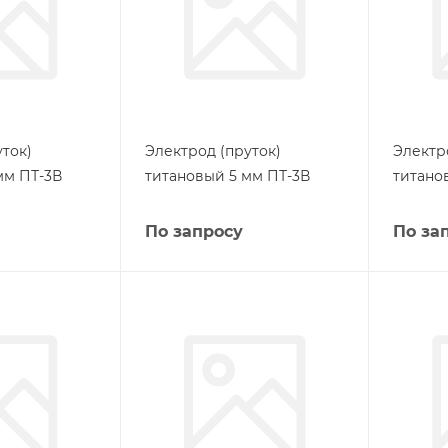
ток)
Электрод (пруток)
Электр
мм ПТ-3В
титановый 5 мм ПТ-3В
титано
По запросу
По за