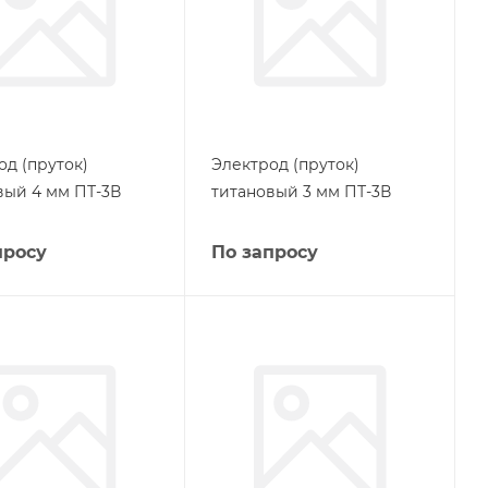
од (пруток)
Электрод (пруток)
вый 4 мм ПТ-3В
титановый 3 мм ПТ-3В
просу
По запросу