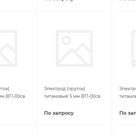
ток)
Электрод (пруток)
Электр
мм ВТ1-00св
титановый 5 мм ВТ1-00св
титано
По запросу
По за