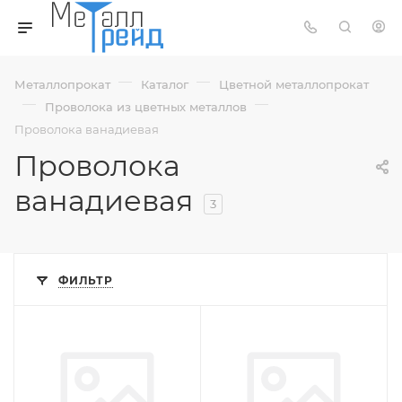
—
—
Металлопрокат
Каталог
Цветной металлопрокат
—
—
Проволока из цветных металлов
Проволока ванадиевая
Проволока
ванадиевая
3
ФИЛЬТР