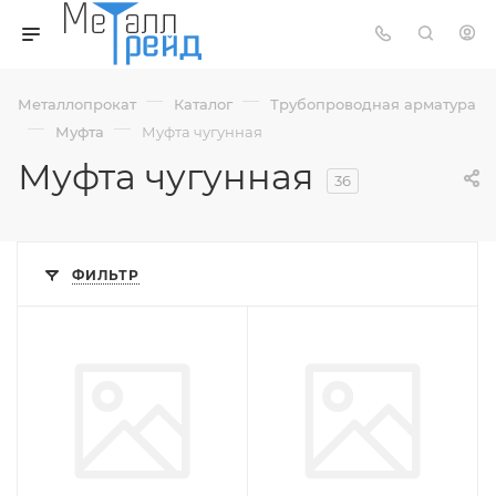
—
—
Металлопрокат
Каталог
Трубопроводная арматура
—
—
Муфта
Муфта чугунная
Муфта чугунная
36
ФИЛЬТР